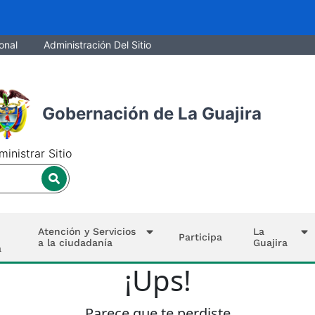
onal
Administración Del Sitio
Gobernación de La Guajira
inistrar Sitio
Atención y Servicios
La
Participa
a la ciudadanía
Guajira
a
¡Ups!
Parece que te perdiste