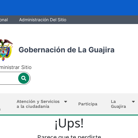
onal
Administración Del Sitio
Gobernación de La Guajira
inistrar Sitio
Atención y Servicios
La
Participa
a la ciudadanía
Guajira
a
¡Ups!
Parece que te perdiste